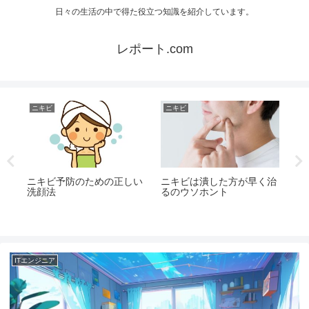
日々の生活の中で得た役立つ知識を紹介しています。
レポート.com
ニキビ
ニキビ
ニ
ど
ニキビ予防のための正しい
ニキビは潰した方が早く治
ニ
洗顔法
るのウソホント
に
ITエンジニア